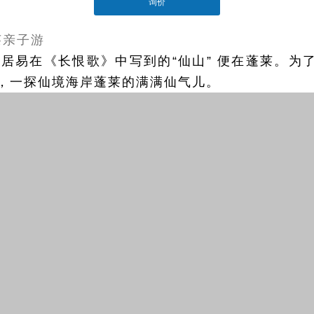
询价
tsapp"]
莱亲子游
白居易在《长恨歌》中写到的“仙山” 便在蓬莱。为
，一探仙境海岸蓬莱的满满仙气儿。