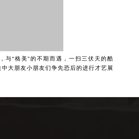
，与“格美”的不期而遇，一扫三伏天的酷
途中大朋友小朋友们争先恐后的进行才艺展
、长山列岛隔海相望，游览面积5.5万平
。千百年来，八仙过海之传说、海市蜃楼之
观光的首选之地。蓬莱也因此享有“人间仙