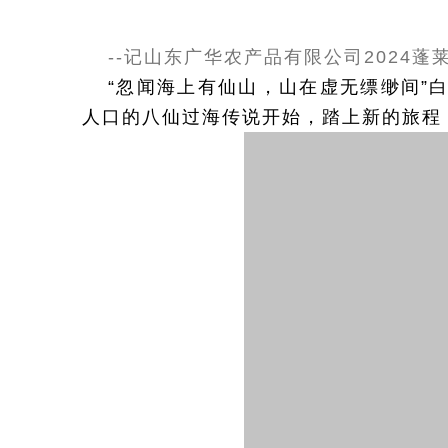
["facebook","twitter","line","wechat","linkedin","pinterest","wha
--记山东广华农产品有限公司2024蓬
“忽闻海上有仙山，山在虚无缥缈间”
人口的八仙过海传说开始，踏上新的旅程