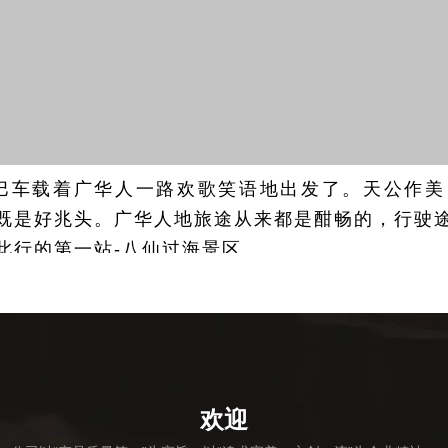
巴车载着广华人一路欢歌笑语地出发了。天公作美
既是好兆头。广华人地旅途从来都是酣畅的，行驶
此行的第一站-八仙过海景区。
，坐落在山东蓬莱市北黄海之滨，与丹崖山、蓬莱阁
水阔，景色壮观，是一个建于海上的葫芦形人工岛
求药留下的神奇故事，让这里成为拜仙祈福、浏览
欢迎