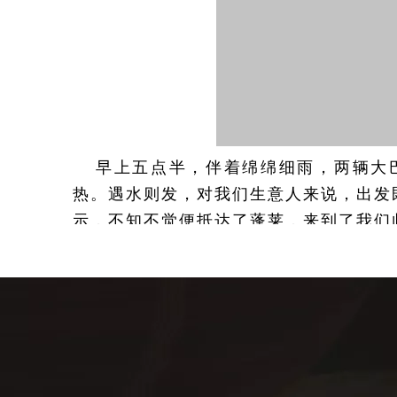
早上五点半，伴着绵绵细雨，两辆大
热。遇水则发，对我们生意人来说，出发
示，不知不觉便抵达了蓬莱，来到了我们
八仙过海景区又名八仙渡、八仙过海口
方米，主要景点近40处。周围海域天高
奇观、碧海蓝天之美景以及秦皇汉武访仙
境、休闲天堂”的美誉。