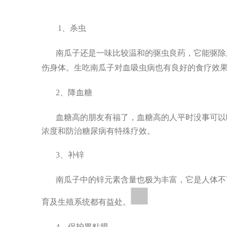
["facebook","twitter","line","wechat","linkedin","pinterest","wha
1
、杀虫
南瓜子还是一味比较温和的驱虫良药，它能驱除
伤身体。生吃南瓜子对血吸虫病也有良好的食疗效
2
、降血糖
血糖高的朋友有福了，血糖高的人平时没事可以
浓度和防治糖尿
病有特殊疗效。
3
、补锌
南瓜子中的锌元素含量也极为丰富，它是人体不
育及生殖系统都有益处。
4
、保护胃粘膜