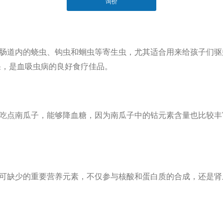
询价
tsapp"]
肠道内的蛲虫、钩虫和蛔虫等寄生虫，尤其适合用来给孩子们驱
果，是血吸虫病的良好食疗佳品。
吃点南瓜子，能
够
降血糖，因为南瓜子中的钴元素含量也比较丰
可缺少的重要营养元素，不仅参与核酸和蛋白质的合成，还是肾