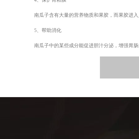
南瓜子含有大量的营养物质
和
果胶，而果胶进入
5
、帮助消化
南瓜子中的某些成分能促进胆汁分泌，增强胃肠