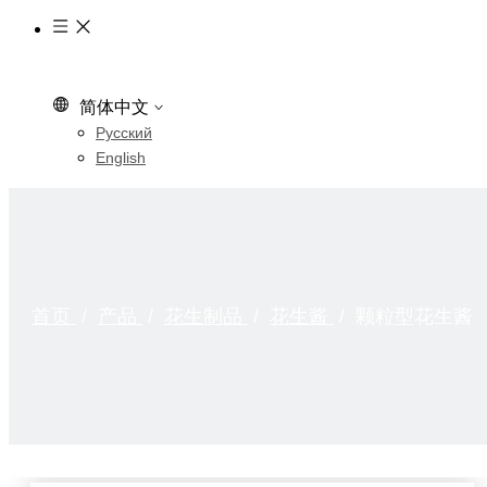
简体中文
Pусский
English
首页
/
产品
/
花生制品
/
花生酱
/
颗粒型花生酱