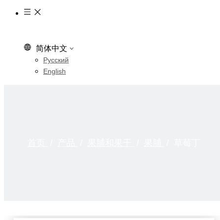
简体中文
Pусский
English
首页
/
产品
/
果脯和果干
/
果脯
/
草莓丁