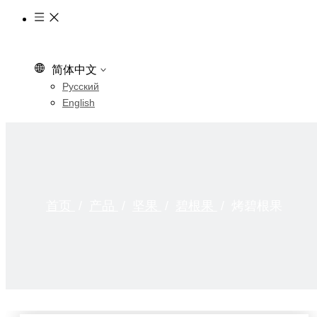
简体中文
Pусский
English
首页
/
产品
/
坚果
/
碧根果
/
烤碧根果