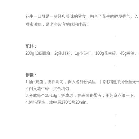
["facebook","twitter","line","wechat","linkedin","pinterest","wha
花生一口酥是一款经典美味的零食，融合了花生的醇厚香气。入
甜蜜滋味，是老少皆宜的休闲佳品！
配料：
200g低筋面粉、2g泡打粉、1g小苏打、100g花生碎、45g黄油
步骤：
1.油+鸡蛋，搅拌均匀，倒入各种粉类里，用刮刀翻拌混合至无
2.倒入花生碎，混合均匀。
3.分成每个15-18g，搓成球，在表面刷蛋液，用芝麻点缀一下。
4.烤箱预热，放中层170℃烤20min。