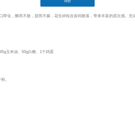
询价
tsapp"]
口即化，酥而不散，甜而不腻，花生碎粒在齿间散落，带来丰富的层次感。无
、45g玉米油、50g白糖、1个鸡蛋
干粉。