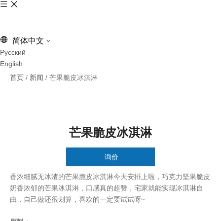
简体中文
Pусский
English
首页
/
新闻
/
芒果脆皮冰淇淋
芒果脆皮冰淇淋
询价
["facebook","twitter","line","wechat","linkedin","pinterest","whatsapp"
香浓细腻无冰渣的芒果脆皮冰淇淋今天安排上啦，巧克力坚果脆皮
奶香浓郁的芒果冰淇淋，口感真的超赞，宅家就能实现冰淇淋自
由，自己做还很划算，喜欢的一定要试试呀~