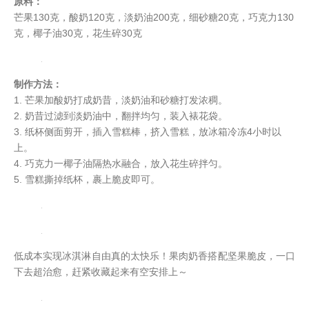
原料：
芒果130克，酸奶120克，淡奶油200克，细砂糖20克，巧克力130
克，椰子油30克，花生碎30克
制作方法：
1. 芒果加酸奶打成奶昔，淡奶油和砂糖打发浓稠。
2. 奶昔过滤到淡奶油中，翻拌均匀，装入裱花袋。
3. 纸杯侧面剪开，插入雪糕棒，挤入雪糕，放冰箱冷冻4小时以
上。
4. 巧克力一椰子油隔热水融合，放入花生碎拌匀。
5. 雪糕撕掉纸杯，裹上脆皮即可。
低成本实现冰淇淋自由真的太快乐！果肉奶香搭配坚果脆皮，一口
下去超治愈，赶紧收藏起来有空安排上～